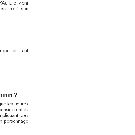
). Elle vient
essaire à son
urope en tant
minin ?
ue les figures
onsidèrent-ils
mpliquant des
 un personnage