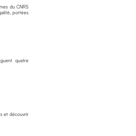
femmes du CNRS
galité, portées
nguent quatre
s et découvrir