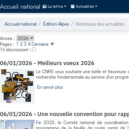
Accédez directement au contenu de la page
Accueil national
La lettre
Actualités
Accueil national
Édition Alpes
Historique des actualités
Année :
Pages : 1
2
3
4
Dernière
Tri décroissant :
06/01/2026
-
Meilleurs voeux 2026
Le CNRS vous souhaite une belle et heureuse 
recherche fondamentale au service d'un progrès
En savoir plus
06/01/2026
-
Une nouvelle convention pour rapp
Fin 2025, le Comité national de coordinatio
programme de la feuille de route santé de l