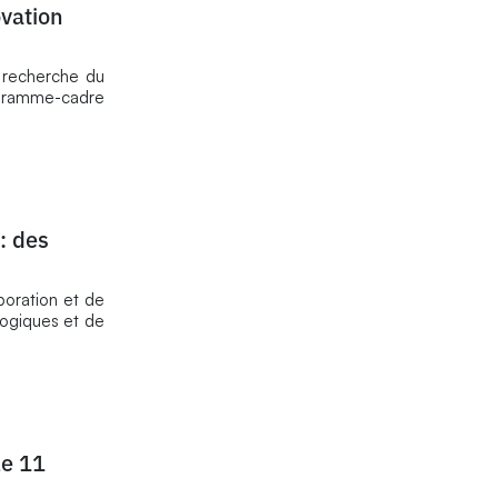
vation
 recherche du
ogramme-cadre
: des
boration et de
logiques et de
le 11