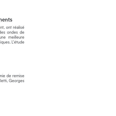
iments
, ont réalisé
 des ondes de
une meilleure
iques. L'étude
onie de remise
letti, Georges