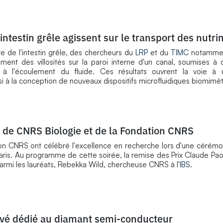
ntestin grêle agissent sur le transport des nutr
e de l'intestin grêle, des chercheurs du
LRP
et du
TIMC
notamment
ent des villosités sur la paroi interne d'un canal, soumises à
nt à l'écoulement du fluide. Ces résultats ouvrent la voie à 
si à la conception de nouveaux dispositifs microfluidiques biomimét
 de CNRS Biologie et de la Fondation CNRS
ion CNRS ont célébré l'excellence en recherche lors d'une cérém
ris. Au programme de cette soirée, la remise des Prix Claude Pao
armi les lauréats, Rebekka Wild, chercheuse CNRS à l'
IBS
.
rivé dédié au diamant semi-conducteur