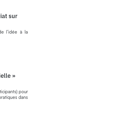
at sur
e l’idée à la
ielle »
icipants) pour
pratiques dans