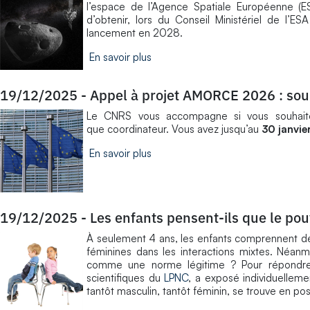
l’espace de l’Agence Spatiale Européenne (ES
d’obtenir, lors du Conseil Ministériel de l
lancement en 2028.
En savoir plus
19/12/2025
-
Appel à projet AMORCE 2026 : soum
Le CNRS vous accompagne si vous souhaitez
que coordinateur. Vous avez jusqu’au
30 janvie
En savoir plus
19/12/2025
-
Les enfants pensent-ils que le pou
À seulement 4 ans, les enfants comprennent déj
féminines dans les interactions mixtes. Néanmo
comme une norme légitime ? Pour répondre 
scientifiques du
LPNC
, a exposé individuellem
tantôt masculin, tantôt féminin, se trouve en po