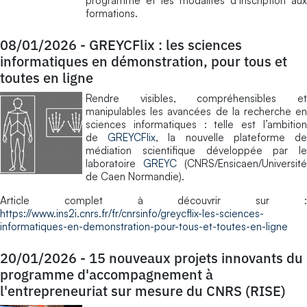
programme et les modalités d’inscription aux
formations.
08/01/2026
-
GREYCFlix : les sciences
informatiques en démonstration, pour tous et
toutes en ligne
Rendre visibles, compréhensibles et
manipulables les avancées de la recherche en
sciences informatiques : telle est l’ambition
de
GREYCFlix
, la nouvelle plateforme d
médiation scientifique développée par le
laboratoire
GREYC
(CNRS/Ensicaen/Université
de Caen Normandie).
Article complet à découvrir sur :
https://www.ins2i.cnrs.fr/fr/cnrsinfo/greycflix-les-sciences-
informatiques-en-demonstration-pour-tous-et-toutes-en-ligne
20/01/2026
-
15 nouveaux projets innovants du
programme d'accompagnement à
l'entrepreneuriat sur mesure du CNRS (RISE)