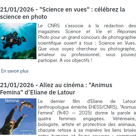
21/01/2026
-
"Science en vues" : célébrez la
science en photo
Le CNRS s’associe à la rédaction des
magazines
Science et Vie
et
Réponse
Photo
pour un grand concours de photographie
scientifique ouvert à tous : Science en Vues.
Que vous soyez chercheur ou photographe,
amateur ou professionnel, vous pouvez
participer. A vos objectifs !
En savoir plus
21/01/2026
-
Allez au cinéma : "Animus
Femina" d’Eliane de Latour
Le dernier film d'Eliane de Latour
(anthropologue émérite EHESS/CNRS), "Animus
Femina" (1h40 – 2025) donne la parole à
quatre femmes engagées. Vétérinaire,
biologiste, artiste et protectrice des animaux,
chacune retisse à sa manière les liens brisés
entre humains et faune sauvage : comment