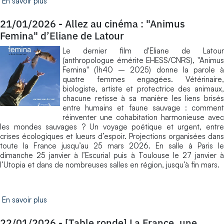
En savoir plus
21/01/2026
-
Allez au cinéma : "Animus
Femina" d’Eliane de Latour
Le dernier film d'Eliane de Latour
(anthropologue émérite EHESS/CNRS), "Animus
Femina" (1h40 – 2025) donne la parole à
quatre femmes engagées. Vétérinaire,
biologiste, artiste et protectrice des animaux,
chacune retisse à sa manière les liens brisés
entre humains et faune sauvage : comment
réinventer une cohabitation harmonieuse avec
les mondes sauvages ? Un voyage poétique et urgent, entre
crises écologiques et lueurs d’espoir. Projections organisées dans
toute la France jusqu’au 25 mars 2026. En salle à Paris le
dimanche 25 janvier à l’Escurial puis à Toulouse le 27 janvier à
l’Utopia et dans de nombreuses salles en région, jusqu’à fin mars.
En savoir plus
22/01/2026
-
[Table ronde] La France, une