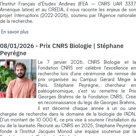
l’Institut Français d’Études Andines (IFEA – CNRS UAR 3337
Amérique latine) et au CREDA, il nous raconte les enjeux de son
projet
Interruptions
(2022-2026), soutenu par l’Agence nationale
de la recherche.
En savoir plus
08/01/2026
-
Prix CNRS Biologie | Stéphane
Peyrégne
Le 7 janvier 2026, CNRS Biologie et la
Fondation CNRS ont célébré l'excellence en
recherche lors d'une cérémonie de remise de
prix organisée au Campus Gérard Mégie à
Paris. Stéphane Peyrégne, chercheur en
paléogénomique, s'est vu remettre le Prix
Georges Brahms de la Fondation CNRS. Créé
en reconnaissance du legs de Georges Brahms,
il est décerné chaque année à un ou une
chargée de recherche dans le domaine de la biologie de l’ADN.
D’un montant de 10 000 €, ce prix vise à soutenir l’installation du
ou de la lauréate. Recruté au CNRS en 2025, Stéphane Peyrégne
fonde à l’Institut Jacques Monod une équipe soutenue par la