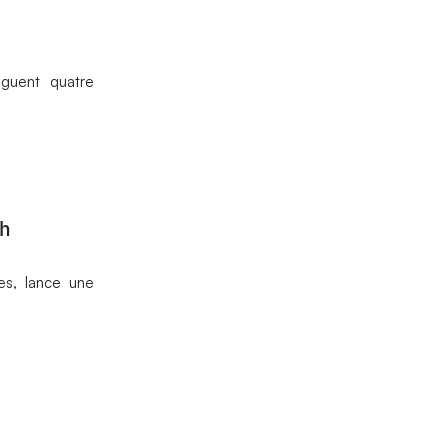
nguent quatre
ch
ues, lance une