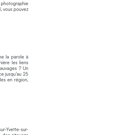
 photographie
l, vous pouvez
e la parole à
ière les liens
sauvages ? Un
ce jusqu’au 25
les en région,
ur-Yvette-sur-