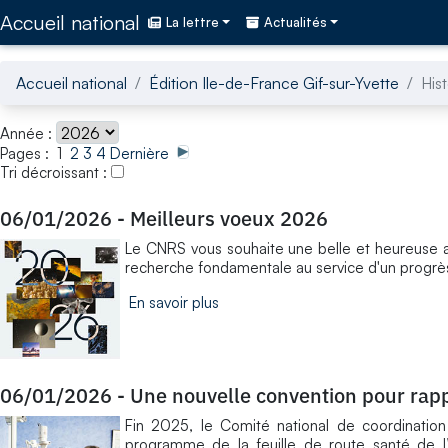
Accédez directement au contenu de la page
Accueil national
La lettre
Actualités
Accueil national
Édition Ile-de-France Gif-sur-Yvette
His
Année :
Pages : 1
2
3
4
Dernière
Tri décroissant :
06/01/2026
-
Meilleurs voeux 2026
Le CNRS vous souhaite une belle et heureuse 
recherche fondamentale au service d'un progrès
En savoir plus
06/01/2026
-
Une nouvelle convention pour rapp
Fin 2025, le Comité national de coordinatio
programme de la feuille de route santé de l