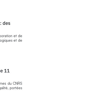
: des
boration et de
logiques et de
le 11
femmes du CNRS
galité, portées