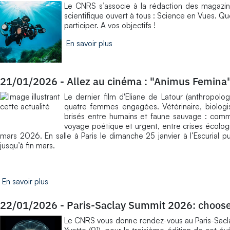
Le CNRS s’associe à la rédaction des magazi
scientifique ouvert à tous : Science en Vues. 
participer. A vos objectifs !
En savoir plus
21/01/2026
-
Allez au cinéma : "Animus Femina"
Le dernier film d'Eliane de Latour (anthropo
quatre femmes engagées. Vétérinaire, biologis
brisés entre humains et faune sauvage : com
voyage poétique et urgent, entre crises écologi
mars 2026. En salle à Paris le dimanche 25 janvier à l’Escurial p
jusqu’à fin mars.
En savoir plus
22/01/2026
-
Paris-Saclay Summit 2026: choose
Le CNRS vous donne rendez-vous au Paris-Saclay