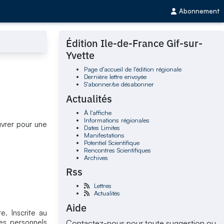
Abonnement
Édition Ile-de-France Gif-sur-
Yvette
Page d'accueil de l'édition régionale
Dernière lettre envoyée
S'abonner/se désabonner
Actualités
À l'affiche
Informations régionales
vrer pour une
Dates Limites
Manifestations
Potentiel Scientifique
Rencontres Scientifiques
Archives
Rss
Lettres
Actualités
Aide
. Inscrite au
es personnels
Contactez-nous pour toute suggestion ou