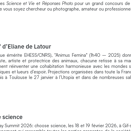
nes
Science et Vie
et
Réponses Photo
pour un grand concours de
Que vous soyez chercheur ou photographe, amateur ou professionne
 d’Eliane de Latour
logue émérite EHESS/CNRS), "Animus Femina" (1h40 – 2025) donn
te, artiste et protectrice des animaux, chacune retisse à sa man
ment réinventer une cohabitation harmonieuse avec les mondes 
ques et lueurs d’espoir. Projections organisées dans toute la Fran
uis à Toulouse le 27 janvier à l’Utopia et dans de nombreuses sal
 science
 Summit 2026: choose science, les 18 et 19 février 2026, à Gif-s