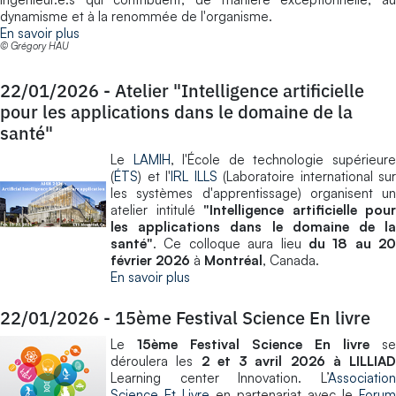
dynamisme et à la renommée de l'organisme.
En savoir plus
© Grégory HAU
22/01/2026
-
Atelier "Intelligence artificielle
pour les applications dans le domaine de la
santé"
Le
LAMIH
, l'École de technologie supérieur
(
ÉTS
) et l'
IRL ILLS
(Laboratoire international sur
les systèmes d'apprentissage) organisent un
atelier intitulé
"Intelligence artificielle pour
les applications dans le domaine de la
santé"
. Ce colloque aura lieu
du 18 au 20
février 2026
à
Montréal
, Canada.
En savoir plus
22/01/2026
-
15ème Festival Science En livre
Le
15ème Festival Science En livre
se
déroulera les
2 et 3 avril 2026 à LILLIAD
Learning center Innovation. L’
Association
Science Et Livre
en partenariat avec le
Forum