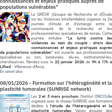
connaissances et enjeux pratiques auprès de
populations vulnérables"
Le GRÉVIF (Groupe de Recherche et d'Étude
sur les Violences Intrafamiliales) organise sa 2e
journée d’étude et d’échange entre la
communauté de la recherche et les
professionnel·les spécialisé·es de terrain. Cette
journée intitulée
"La lutte contre le
violences au sein du couple : états des
connaissances et enjeux pratiques auprès
de populations vulnérables"
est ouverte aux professionnel·les
spécialisé·es ou non, bénévoles, élu·es, institutionnel·les,
chercheurs·es. Rendez-vous le
22 janvier 2026
de
9h à 17h 
Lilliad
- Villeneuve d'Ascq.
En savoir plus
08/01/2026
-
Formation sur l'hétérogénéité et la
plasticité tumorales (SUNRiSE network)
Les
2 et 3 mars prochain
, l'Institut
ONCOLill
organise avec le réseau SUNRiSE une formation
dédiée à
l'étude de l'hétérogénéité et l
plasticité tumorales.
Venez écouter des