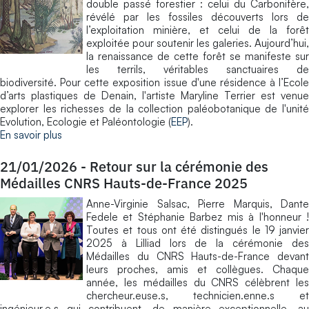
double passé forestier : celui du Carbonifère,
révélé par les fossiles découverts lors de
l’exploitation minière, et celui de la forêt
exploitée pour soutenir les galeries. Aujourd’hui,
la renaissance de cette forêt se manifeste sur
les terrils, véritables sanctuaires de
biodiversité. Pour cette exposition issue d'une résidence à l’Ecole
d’arts plastiques de Denain, l'artiste Maryline Terrier est venue
explorer les richesses de la collection paléobotanique de l'unité
Evolution, Ecologie et Paléontologie (
EEP
).
En savoir plus
21/01/2026
-
Retour sur la cérémonie des
Médailles CNRS Hauts-de-France 2025
Anne-Virginie Salsac, Pierre Marquis, Dante
Fedele et Stéphanie Barbez mis à l'honneur !
Toutes et tous ont été distingués le 19 janvier
2025 à Lilliad lors de la cérémonie des
Médailles du CNRS Hauts-de-France devant
leurs proches, amis et collègues. Chaque
année, les médailles du CNRS célèbrent les
chercheur.euse.s, technicien.enne.s et
ingénieur.e.s qui contribuent, de manière exceptionnelle, au