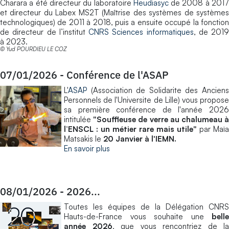
Charara a été directeur du laboratoire
Heudiasyc
de 2008 à 201
et directeur du Labex MS2T (Maîtrise des systèmes de systèmes
technologiques) de 2011 à 2018, puis a ensuite occupé la fonction
de directeur de l’institut
CNRS Sciences informatiques
, de 2019
à 2023.
© Yud POURDIEU LE COZ
07/01/2026
-
Conférence de l'ASAP
L'
ASAP
(Association de Solidarite des Anciens
Personnels de l'Universite de Lille) vous propose
sa première conférence de l'année 2026
intitulée
"Souffleuse de verre au chalumeau 
l’ENSCL : un métier rare mais utile"
par Maïa
Matsakis le
20 Janvier à l'IEMN.
En savoir plus
08/01/2026
-
2026...
Toutes les équipes de la Délégation CNRS
Hauts-de-France vous souhaite une
belle
année 2026
, que vous rencontriez de la