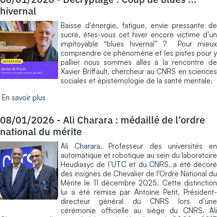
hivernal
Baisse d'énergie, fatigue, envie pressante de
sucre, êtes-vous cet hiver encore victime d’un
impitoyable “blues hivernal” ? Pour mieux
comprendre ce phénomène et les pistes pour y
pallier nous sommes allés à la rencontre de
Xavier Briffault, chercheur au CNRS en sciences
sociales et épistémologie de la santé mentale.
En savoir plus
08/01/2026
-
Ali Charara : médaillé de l’ordre
national du mérite
Ali Charara
, Professeur des universités en
automatique et robotique au sein du laboratoire
Heudiasyc de l’
UTC
et du
CNRS
, a été décoré
des insignes de Chevalier de l’Ordre National du
Mérite le 11 décembre 2025. Cette distinction
lui a été remise par Antoine Petit, Président-
directeur général du CNRS lors d’une
cérémonie officielle au siège du CNRS. Ali