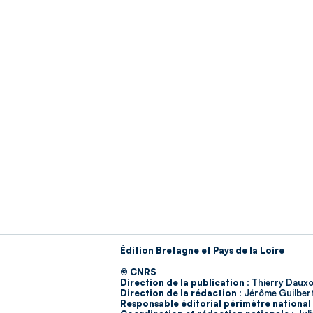
Édition Bretagne et Pays de la Loire
© CNRS
Direction de la publication :
Thierry Dauxo
Direction de la rédaction :
Jérôme Guilber
Responsable éditorial périmètre national 